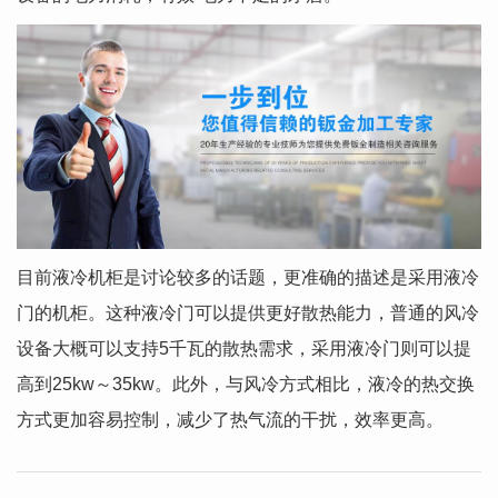
目前液冷机柜是讨论较多的话题，更准确的描述是采用液冷
门的机柜。这种液冷门可以提供更好散热能力，普通的风冷
设备大概可以支持5千瓦的散热需求，采用液冷门则可以提
高到25kw～35kw。此外，与风冷方式相比，液冷的热交换
方式更加容易控制，减少了热气流的干扰，效率更高。