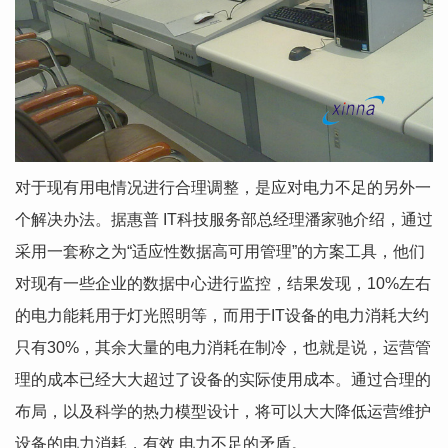
对于现有用电情况进行合理调整，是应对电力不足的另外一
个解决办法。据惠普 IT科技服务部总经理潘家驰介绍，通过
采用一套称之为“适应性数据高可用管理”的方案工具，他们
对现有一些企业的数据中心进行监控，结果发现，10%左右
的电力能耗用于灯光照明等，而用于IT设备的电力消耗大约
只有30%，其余大量的电力消耗在制冷，也就是说，运营管
理的成本已经大大超过了设备的实际使用成本。通过合理的
布局，以及科学的热力模型设计，将可以大大降低运营维护
设备的电力消耗，有效 电力不足的矛盾。