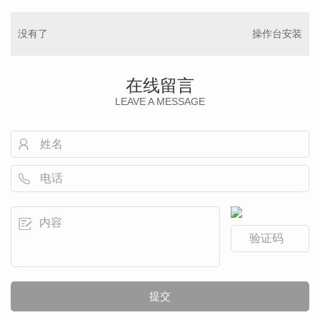
没有了
操作台安装
在线留言
LEAVE A MESSAGE