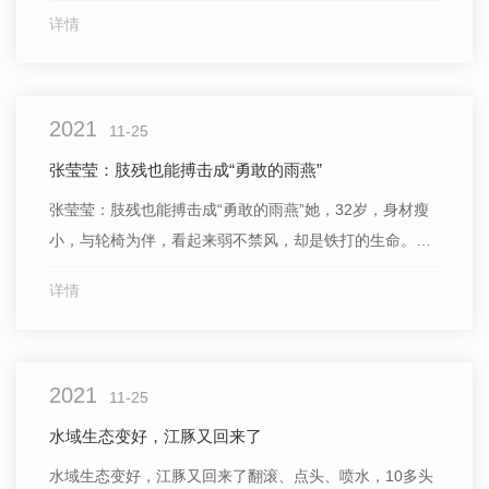
中国男子冰壶队输给了俄罗斯奥委会和瑞典队但在**的这
详情
场比赛中中国队打出了气势拼出了 ！马秀玥、邹强、王智
宇许静韬、姜东旭五位年轻的90后你们都是好样的！继续
加油！未来可期！
2021
11-25
张莹莹：肢残也能搏击成“勇敢的雨燕”
张莹莹：肢残也能搏击成“勇敢的雨燕”她，32岁，身材瘦
小，与轮椅为伴，看起来弱不禁风，却是铁打的生命。她
就是张莹莹——广东省深圳市雨燕残疾人关爱事业发展中
详情
心主任。她是一名残疾人，被誉为“勇敢的雨燕”，日前荣
获第八届**道德模范称号。11月20日，深圳市文明委向全
市青年发出号召：向张莹莹学习。打开张莹莹的微信朋友
2021
圈，她转...
11-25
水域生态变好，江豚又回来了
水域生态变好，江豚又回来了翻滚、点头、喷水，10多头