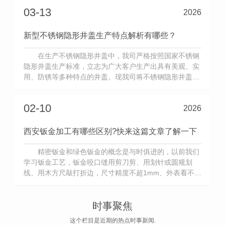
性能...
03-13
2026
新型不锈钢隐形井盖生产特点解析有哪些？
在生产不锈钢隐形井盖中，我司严格按照国家不锈钢
隐形井盖生产标准，立志为广大客户生产出具有美观、实
用、防锈等多种特点的井盖。现我司将不锈钢隐形井盖生
产特点公布如下，供客户进行参考：1、采用 不锈钢。我
司在生产不锈钢井盖的过程中，严重按照设计图纸进行，
02-10
2026
并采用 的不锈钢板材做井盖的生产原材料，既 了不锈钢
的材质，同时又 了井...
西安钣金加工有哪些区别?快来这篇文章了解一下
精密钣金和绿色钣金的概念是与时俱进的，以前我们
学习钣金工艺，钣金咬口缝用剪刀剪、用划针或圆规划
线、用木方尺敲打折边，尺寸精度不超1mm、外表看不到
明显的锤子印就算是水平高的钣金工了。钣金加工价格后
来有了液压剪板机和折弯机，零件加工省力、加工后表面
质量均匀一致，外观非常漂亮。再后来出现了数控剪板机
时事聚焦
和数控折弯机，加工零件的...
这个栏目是近期的热点时事新闻.