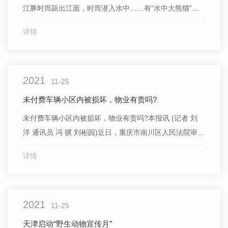
江豚时而跃出江面，时而潜入水中……有“水中大熊猫”之
称的长江江豚，.近频频出现在赣江南昌段。“江豚的回
详情
归，给南昌市水域生态修复工作打了‘高分’。”江西省南昌
县鄱阳湖渔政局相关负责人说。“何止江豚?近年来麋鹿、
桃花水母等珍稀动物在南昌‘海陆空’全方位出现，标志着江
2021
西省和...
11-25
未付费车辆小区内被损坏，物业有责吗?
未付费车辆小区内被损坏，物业有责吗?本报讯 (记者 刘
洋 通讯员 冯 骥 刘彬园)近日，重庆市南川区人民法院审理
一起物业服务合同纠纷。一业主将私家车辆**停放在小区
详情
公共区域停车位后，挡风玻璃被损坏，因小区监控瘫痪无
法找到侵权人，业主便要求物业公司赔偿。法院审理后认
为，业主停车未付费，物业公司对业主车辆 不具有完全
2021
注...
11-25
天津启动“野生动物宣传月”