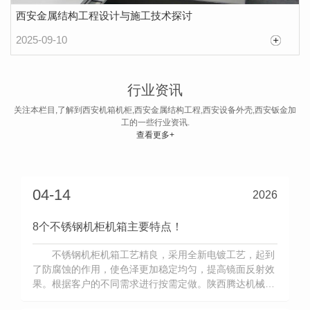
西安金属结构工程设计与施工技术探讨
2025-09-10
标识标牌制作工艺流程
1 备料：按照设计图纸，按需备料。不做原材料
行业资讯
库存，能够有效降低库存成本。提高标识制作厂家资
关注本栏目,了解到西安机箱机柜,西安金属结构工程,西安设备外壳,西安钣金加
工的一些行业资讯.
金使用率。但是按需下料对小型标识牌制作厂家而
查看更多+
2026-05-08
言，往往是小批量采购原材料，因此，采购价格会有
所上升。一般标识牌制作厂家，对于标识牌制作主要
材料都会做适量库存。比如常见的不锈钢、镀锌板等
04-14
2026
板材。2 下料：也就是按照设计图纸对标准材料进
8个不锈钢机柜机箱主要特点！
行...
不锈钢机柜机箱工艺精良，采用全新电镀工艺，起到
了防腐蚀的作用，使色泽更加稳定均匀，提高镜面反射效
果。根据客户的不同需求进行按需定做。陕西腾达机械设
备制造生产的不锈钢机柜机箱采用生产工艺，不易锈蚀，