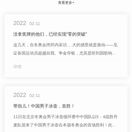
查看更多+
2022
02-11
没拿奖牌的他们，已经实现“零的突破”
这几天，在冬奥会闭环内采访，.大的感受就是激动——见
证各国运动员超越自我、争金夺银，尤其是听到国歌响
起，着实“猛男落泪”了好几次。经过这几天观赛，大伙儿
详情
对冰雪项目了解得更多了：谷爱凌的“1620”、苏翊鸣
的“1800”，不少人数得清了；短道速滑规则，花样滑冰打
分，网友吃得透透的，甚至还能在网上给别人科普。当
2022
然，奖牌和热...
02-11
带劲儿！中国男子冰壶，首胜！
11日在北京冬奥会男子冰壶循环赛中中国队以5：4战胜丹
麦队迎来了中国男子冰壶在本届冬奥会的首场胜利！此前