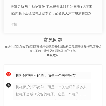
天津启动“野生动物宣传月”本报天津11月24日电 (记者李
家鼎)眼下正值候鸟迁徙季节，记者从天津市规划和自然资
源局获悉：截至目前，已有4500余只**一级重点保护野生
详情
动物东方白鹳，以及大量天鹅等其他候鸟飞抵天津市境
内，在北大港等湿地自然保护区和沿海滩涂等地落脚觅
常见问题
食。11月23日，天津市启动“野生动物宣传月”活动，旨在
统...
在这个栏目,你会了解到西安机箱机柜,西安金属结构工程,西安设备外壳,西安钣
金加工的一些常见问题解答,欢迎了解.
查看更多+
Q
机柜保护并不简单，而是一个关键环节
A
机柜保护并不简单，而是一个关键环节很多人
把柜子当成IT设备的柜子。它是一个柜子，但
不仅仅如此。西安机箱机柜加工对于电脑本身