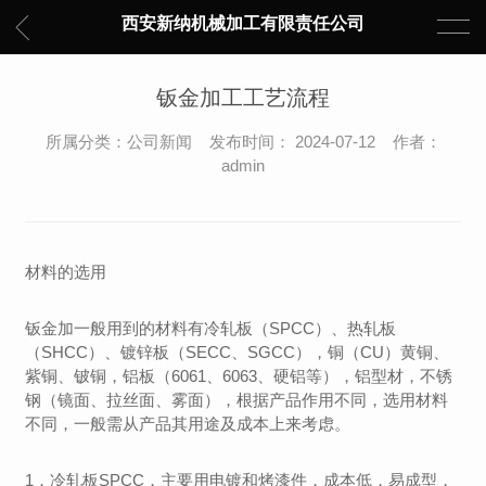
西安新纳机械加工有限责任公司
钣金加工工艺流程
所属分类：公司新闻 发布时间： 2024-07-12 作者：
admin
材料的选用
钣金加一般用到的材料有冷轧板（SPCC）、热轧板
（SHCC）、镀锌板（SECC、SGCC），铜（CU）黄铜、
紫铜、铍铜，铝板（6061、6063、硬铝等），铝型材，不锈
钢（镜面、拉丝面、雾面），根据产品作用不同，选用材料
不同，一般需从产品其用途及成本上来考虑。
1．冷轧板SPCC，主要用电镀和烤漆件，成本低，易成型，