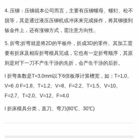
4. 压铆：压铆就本公司而言，主要有压铆螺母、螺钉、松不
脱等，其是通过液压压铆机或冲床来完成操作，将其铆接到
钣金件上，还有涨铆方式，需注意方向性。
5. 折弯;折弯就是将2D的平板件，折成3D的零件。其加工需
要有折床及相应折弯模具完成，它也有一定折弯顺序，其原
则是对下一刀不产生干涉的先折，会产生干涉的后折。
l 折弯条数是T=3.0mm以下6倍板厚计算槽宽，如：T=1.0、
V=6 .0 F=1.8、T=1.2、V=8、F=2.2、T=1.5、V=10、
F=2.7、T=2.0、V=12、F=4.0
l 折床模具分类，直刀、弯刀(80℃、30℃)