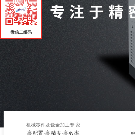
微信二维码
微信二维码
机械零件及钣金加工专 家
高配置·高精度·高效率
您