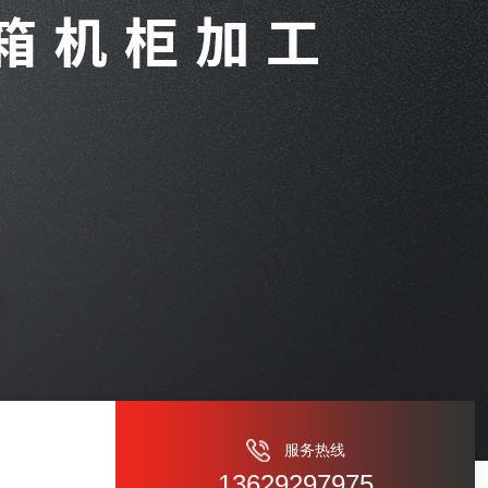
服务热线
13629297975