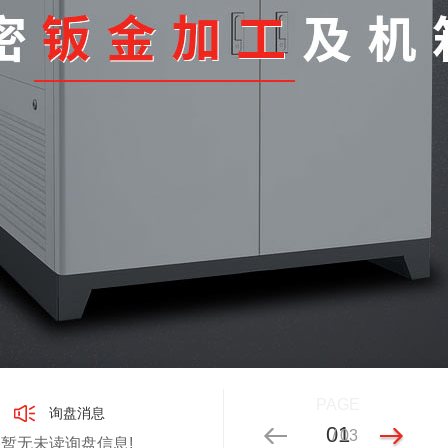
PAGE
询盘消息
01
02
/ 03
暂无未读询盘信息!