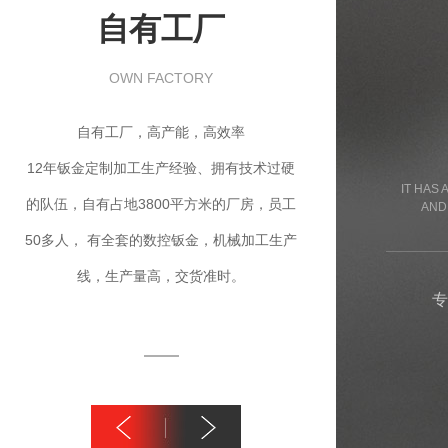
自有工厂
技术优势
TECHNICAL ADVANTAGES
OWN FACTORY
我们一直本着产品不断创新的态度来迎接市场
自有工厂，高产能，高效率
的挑战与客户的需求，始终遵循“信誉至上，
12年钣金定制加工生产经验、拥有技术过硬
IT HAS 
以质量求生存”的原则，从而能在同行中脱颖
的队伍，自有占地3800平方米的厂房，员工
AND
而出。同时也使我厂的业绩遍及西南地区，赢
50多人， 有全套的数控钣金，机械加工生产
线，生产量高，交货准时。
得了很好的口碑。